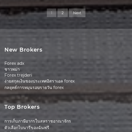
1
2
Next
New Brokers
Forex adx
ชาวพม่า
Forex trejderi
ง่ายสกุลเงินของประเทศอิสราเอล forex
กลยุทธ์การหมุนรอบรายวัน forex
Top Brokers
การเก็บภาษีอากรในสหราชอาณาจักร
ตัวเลือกไบนารีของฉันฟรี