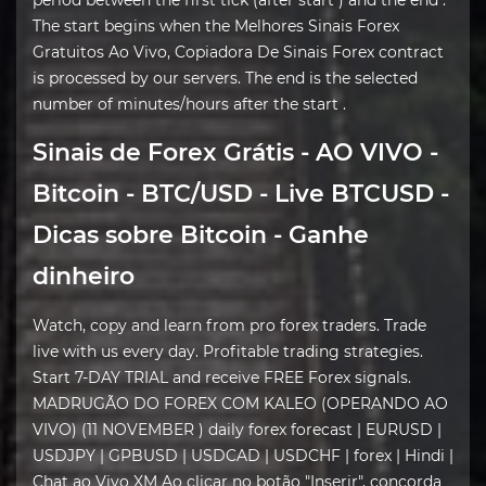
period between the first tick (after start ) and the end .
The start begins when the Melhores Sinais Forex
Gratuitos Ao Vivo, Copiadora De Sinais Forex contract
is processed by our servers. The end is the selected
number of minutes/hours after the start .
Sinais de Forex Grátis - AO VIVO -
Bitcoin - BTC/USD - Live BTCUSD -
Dicas sobre Bitcoin - Ganhe
dinheiro
Watch, copy and learn from pro forex traders. Trade
live with us every day. Profitable trading strategies.
Start 7-DAY TRIAL and receive FREE Forex signals.
MADRUGÃO DO FOREX COM KALEO (OPERANDO AO
VIVO) (11 NOVEMBER ) daily forex forecast | EURUSD |
USDJPY | GPBUSD | USDCAD | USDCHF | forex | Hindi |
Chat ao Vivo XM Ao clicar no botão "Inserir", concorda