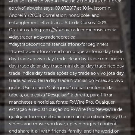
Analise Forex ao vivo #Fimathe 2 thoughts on “Forex
ao vivo” abwehr says: 09.07.2017 at 10:14. Istomin,
Andrei Y (2005) Correlation, nondipole, and
entanglement effects in … Site de Cursos 100%
Gratuitos Telegram ///// #daytradecomconsistencia
#daytrader #daytradenapratica
#daytradecomconsistencia #forexforbeginners
#forextrader #forextrend como operar forex day trade
day trade ao vivo day trade clear day trade mini indice
day trade dolar day trade mini dolar day trade rico day
trade indice day trade ações day trade ao vivo jota day
trade ao vivo terra day trade Notícias do Forex ao vivo
grátis Use a caixa "Categoria" na parte inferior da
tabela, ou a caixa "Pesquisar" à direita, para filtrar
manchetes e notícias. fonte: FxWire Pro. Qualquer
extração e re-distribuição do FxWire Pro Newswire de
qualquer forma, eletrônica ou não, é proibida. Enjoy the
videos and music you love, upload original content,
and share it all with friends, family, and the world on